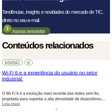
Tendências, insights e novidades do mercado de TIC,
direto no seu e-mail.
Assinar newsletter
Conteúdos relacionados
INTERNET
IA
Wi-Fi 6 e a experiência do usuário no setor
industrial
O Wi-Fi 6 é a evolução mais recente das redes sem fio,
projetada para suportar a alta densidade de dispositivos,
Leia mais
aplicações críticas e automação que moldam o futuro das
operações corporativas e industriais. O dilema de uma