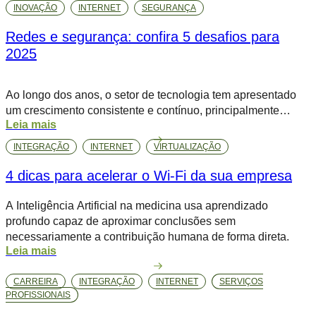
INOVAÇÃO
INTERNET
SEGURANÇA
infraestrutura de rede que não acompanha mais as
demandas da operação é antigo. Problemas como latência,
Redes e segurança: confira 5 desafios para
instabilidade e […]
2025
Ao longo dos anos, o setor de tecnologia tem apresentado
um crescimento consistente e contínuo, principalmente
Leia mais
quando se trata de redes e segurança, dois principais pilares
da infraestrutura. Estudos apontam que, até 2028, 91% dos
INTEGRAÇÃO
INTERNET
VIRTUALIZAÇÃO
líderes da área pretendem expandir seus investimentos em
TI, mais da metade projeta um aumento acima de 5%,
4 dicas para acelerar o Wi-Fi da sua empresa
superando a […]
A Inteligência Artificial na medicina usa aprendizado
profundo capaz de aproximar conclusões sem
necessariamente a contribuição humana de forma direta.
Leia mais
CARREIRA
INTEGRAÇÃO
INTERNET
SERVIÇOS
PROFISSIONAIS