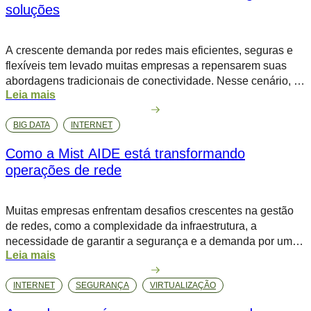
soluções
A crescente demanda por redes mais eficientes, seguras e
flexíveis tem levado muitas empresas a repensarem suas
abordagens tradicionais de conectividade. Nesse cenário, a
Leia mais
SD-WAN (Software-Defined Wide Area Network) surge como
uma solução inovadora e estratégica. Diferente das redes
BIG DATA
INTERNET
tradicionais, que dependem de hardware específico e
configurações manuais, a SD-WAN se destaca pela sua
Como a Mist AIDE está transformando
flexibilidade, […]
operações de rede
Muitas empresas enfrentam desafios crescentes na gestão
de redes, como a complexidade da infraestrutura, a
necessidade de garantir a segurança e a demanda por uma
Leia mais
experiência do usuário superior. Problemas como downtime
inesperado, lentidão e dificuldades de monitoramento
INTERNET
SEGURANÇA
VIRTUALIZAÇÃO
consomem tempo e recursos valiosos das equipes de TI.
Para lidar com essas questões de forma eficaz, […]