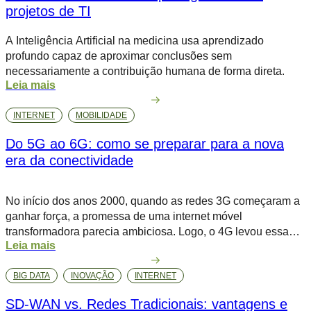
projetos de TI
A Inteligência Artificial na medicina usa aprendizado
profundo capaz de aproximar conclusões sem
necessariamente a contribuição humana de forma direta.
Leia mais
INTERNET
MOBILIDADE
Do 5G ao 6G: como se preparar para a nova
era da conectividade
No início dos anos 2000, quando as redes 3G começaram a
ganhar força, a promessa de uma internet móvel
transformadora parecia ambiciosa. Logo, o 4G levou essa
Leia mais
revolução a novos patamares, possibilitando o streaming de
vídeos, a popularização de aplicativos e a expansão do e-
BIG DATA
INOVAÇÃO
INTERNET
commerce. Agora, com o 5G, a conectividade não se limita
mais […]
SD-WAN vs. Redes Tradicionais: vantagens e