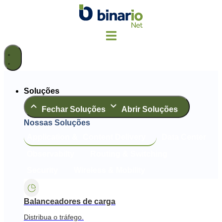
Ir
para
o
conteúdo
Soluções
Fechar Soluções
Abrir Soluções
Nossas Soluções
Application & Content Delivery
Data Center
Observabilty
Routing & Switching
Security
Wireless & Mobility
Balanceadores de carga
Distribua o tráfego.